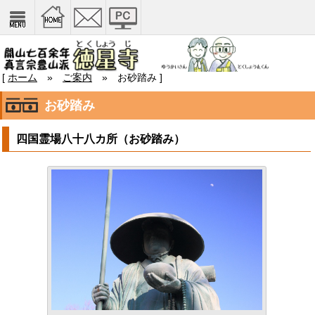
[
ホーム
»
ご案内
» お砂踏み ]
お砂踏み
四国霊場八十八カ所（お砂踏み）