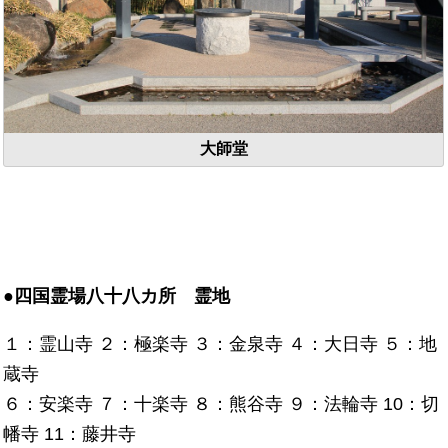
大師堂
●四国霊場八十八カ所 霊地
１：霊山寺 ２：極楽寺 ３：金泉寺 ４：大日寺 ５：地
蔵寺
６：安楽寺 ７：十楽寺 ８：熊谷寺 ９：法輪寺 10：切
幡寺 11：藤井寺