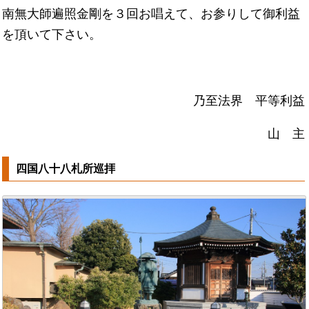
南無大師遍照金剛を３回お唱えて、お参りして御利益
を頂いて下さい。
乃至法界 平等利益
山 主
四国八十八札所巡拝