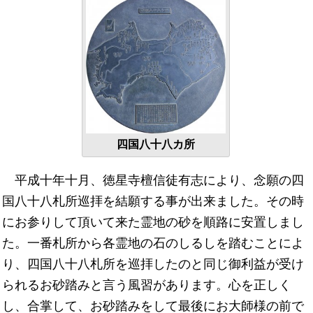
四国八十八カ所
平成十年十月、徳星寺檀信徒有志により、念願の四
国八十八札所巡拝を結願する事が出来ました。その時
にお参りして頂いて来た霊地の砂を順路に安置しまし
た。一番札所から各霊地の石のしるしを踏むことによ
り、四国八十八札所を巡拝したのと同じ御利益が受け
られるお砂踏みと言う風習があります。心を正しく
し、合掌して、お砂踏みをして最後にお大師様の前で